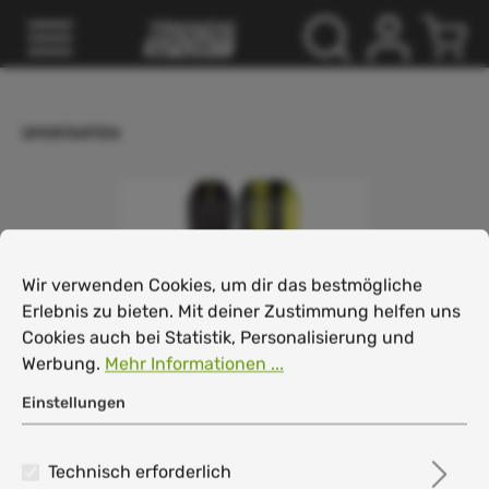
inhalt springen
SPORTARTEN
Cookie-Voreinstellungen
Wir verwenden Cookies, um dir das bestmögliche Erlebnis
Wir verwenden Cookies, um dir das bestmögliche
Erlebnis zu bieten. Mit deiner Zustimmung helfen uns
Cookies auch bei Statistik, Personalisierung und
Werbung.
Mehr Informationen ...
Einstellungen
Technisch erforderlich
ROME SDS Mechanic All-Mountain