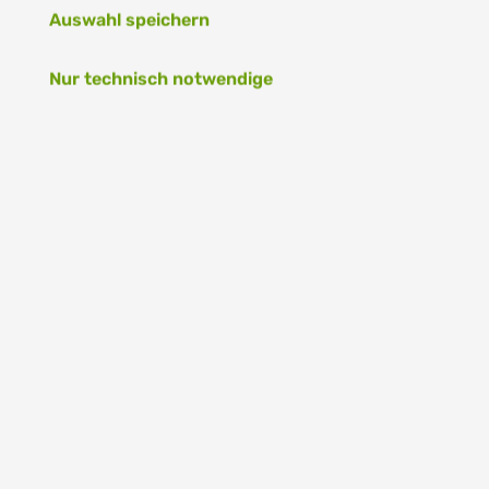
Fitness
Auswahl speichern
Outdoor
Nur technisch notwendige
Radsport
Unsere lokalen Teams
WASSERSPORT
WINTERSPORT
FUSSBALL
TEXTIL
SCHUHE
SALE%