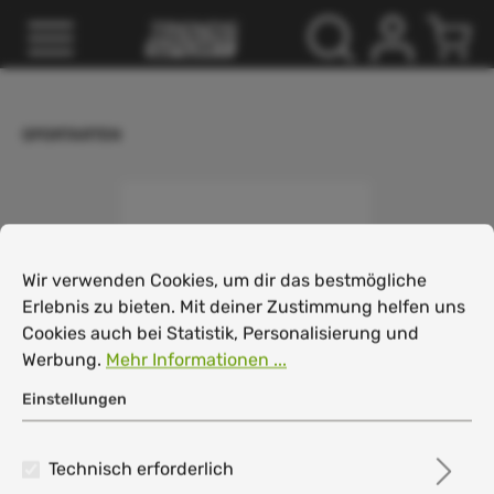
inhalt springen
SPORTARTEN
Cookie-Voreinstellungen
Wir verwenden Cookies, um dir das bestmögliche Erlebnis
Wir verwenden Cookies, um dir das bestmögliche
Erlebnis zu bieten. Mit deiner Zustimmung helfen uns
Cookies auch bei Statistik, Personalisierung und
Werbung.
Mehr Informationen ...
Einstellungen
Technisch erforderlich
Head Revolt Pro 3.0 Herren