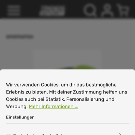
inhalt springen
SPORTARTEN
Cookie-Voreinstellungen
Wir verwenden Cookies, um dir das bestmögliche Erlebnis
Wir verwenden Cookies, um dir das bestmögliche
Erlebnis zu bieten. Mit deiner Zustimmung helfen uns
Cookies auch bei Statistik, Personalisierung und
Werbung.
Mehr Informationen ...
Einstellungen
Head Sprint Team 3.5 Clay Herren