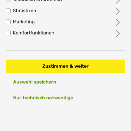
Statistiken
Wilson Rush Pro Ace Herren
Marketing
Tennisschuh -
Komfortfunktionen
Weiß/Schwarz/Poppy Red
85,79 €*
%
115,00 €*
25.4% gespart
Preise inkl. MwSt. zzgl. Versandkosten
Zustimmen & weiter
Nicht mehr verfügbar
Auswahl speichern
Größe
Nur technisch notwendige
EU 42 2/3 / UK 8 1/2
EU 44 / UK 9 1/2
EU 44 2/3 / UK 10
EU 47 1/3 / UK 12