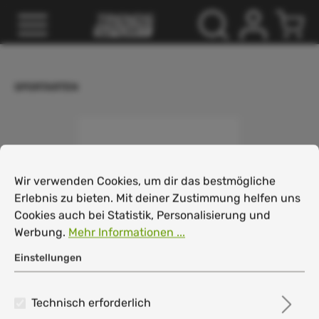
inhalt springen
SPORTARTEN
Cookie-Voreinstellungen
Wir verwenden Cookies, um dir das bestmögliche Erlebnis
Wir verwenden Cookies, um dir das bestmögliche
Erlebnis zu bieten. Mit deiner Zustimmung helfen uns
Cookies auch bei Statistik, Personalisierung und
Werbung.
Mehr Informationen ...
Einstellungen
Technisch erforderlich
Head Revolt Pro 3.0 Herren