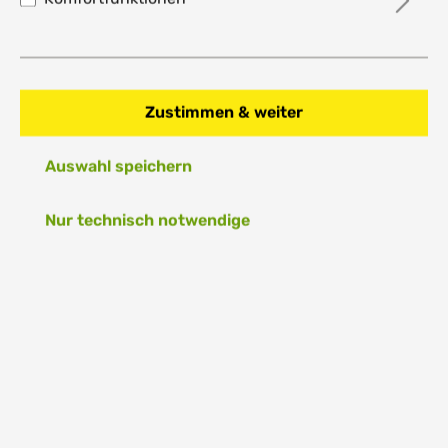
NEWSLETTER ABONNIEREN - 5€ SPAREN*
E-Mail-Adresse*
Ich habe die
Datenschutzbestimmungen
zur Kenntnis
Zustimmen & weiter
genommen und die
AGB
gelesen und bin mit ihnen
einverstanden.
Auswahl speichern
RECHTLICHES
Nur technisch notwendige
Vertrag widerrufen
SERVICE/HILFE
UNTERNEHMEN
FOLGE UNS AUF