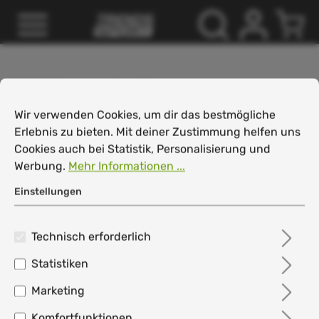
inhalt springen
FUSSBALL
Fanartikel
Cookie-Voreinstellungen
Wir verwenden Cookies, um dir das bestmögliche Erlebnis
Nationalmannschaften
Wir verwenden Cookies, um dir das bestmögliche
Erlebnis zu bieten. Mit deiner Zustimmung helfen uns
Cookies auch bei Statistik, Personalisierung und
Filter
Werbung.
Mehr Informationen ...
Einstellungen
Keine Produkte gefunden.
Technisch erforderlich
Statistiken
Marketing
Komfortfunktionen