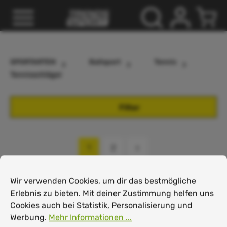
inhalt springen
SPORTARTEN
Ballsport
Tennis
Tennisschläger
Filter
1
2
Cookie-Voreinstellungen
Wir verwenden Cookies, um dir das bestmögliche Erlebnis
Wir verwenden Cookies, um dir das bestmögliche
Erlebnis zu bieten. Mit deiner Zustimmung helfen uns
Cookies auch bei Statistik, Personalisierung und
HEAD Extreme MP -
HEAD Extreme MP L
Werbung.
Mehr Informationen ...
Tennisschläger
– Tennisschläger