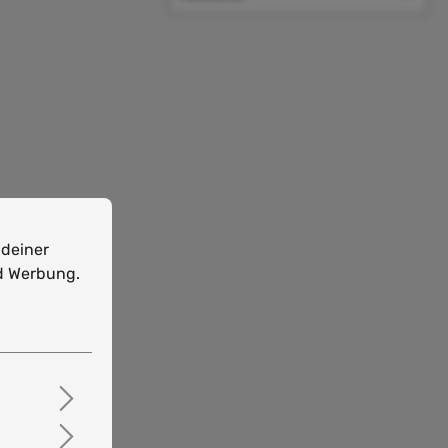
t deiner Zustimmung helfen uns Cookies auch bei Statistik,
 deiner
nd Werbung.