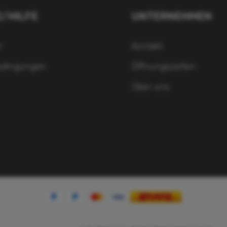
E/HILFE
UNTERNEHMEN
r
Kontakt
edingungen
Öffnungszeiten
Über uns