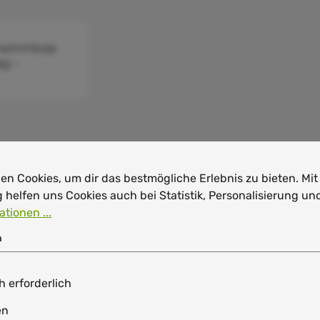
hwimmboje
ag –
sboje für
erschwimmen
instellungen
en Cookies, um dir das bestmögliche Erlebnis zu bieten. Mi
n Cookies, um dir das bestmögliche Erlebnis zu bieten. Mit
helfen uns Cookies auch bei Statistik, Personalisierung u
tionen ...
n
h erforderlich
en