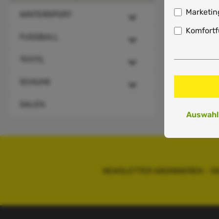
Marketin
WINTERSPORT
Komfortf
FUSSBALL
TEXTIL
SCHUHE
SALE%
Auswahl
NEWSLETTER ABONNIEREN - 5