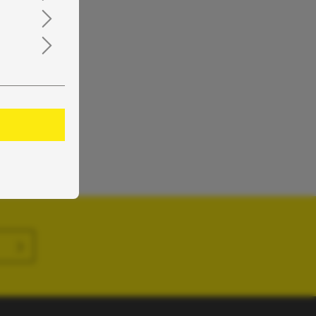
nntnis
en