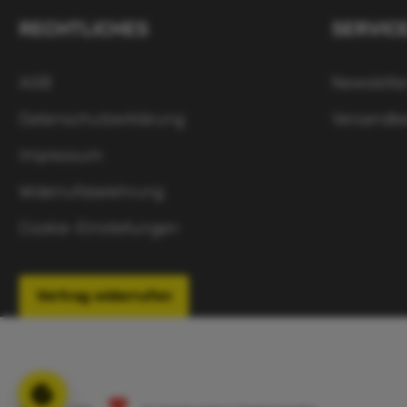
RECHTLICHES
SERVIC
AGB
Newslette
Datenschutzerklärung
Versandb
Impressum
Widerrufsbelehrung
Cookie-Einstellungen
Vertrag widerrufen