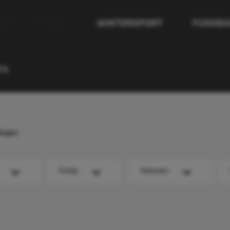
WASSERSPORT
WINTERSPORT
FUSSBA
E%
ojen
Farbe
Volumen