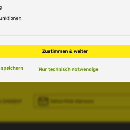
g
unktionen
Zustimmen & weiter
 speichern
Nur technisch notwendige
E-Mail-Adresse*
€ SPAREN*
Ich habe die
Datenschutzbestimmungen
zur Ke
genommen und die
AGB
gelesen und bin mit ihn
einverstanden.