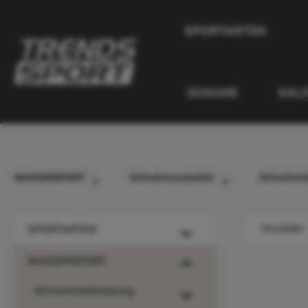
inhalt springen
SPORTARTEN
SCHUHE
SAL
WASSERSPORT
Schwimmzubehör
Schwimmb
SPORTARTEN
Hersteller
WASSERSPORT
Schwimmbekleidung