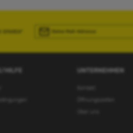
E-Mail-Adresse*
€ SPAREN*
Ich habe die
Datenschutzbestimmungen
zur Ke
genommen und die
AGB
gelesen und bin mit ihn
einverstanden.
E/HILFE
UNTERNEHMEN
r
Kontakt
edingungen
Öffnungszeiten
Über uns