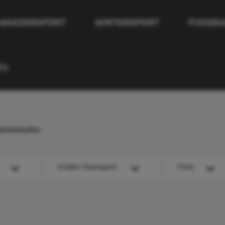
WASSERSPORT
WINTERSPORT
FUSSBA
E%
drichshafen
Größen Teamsport
Preis