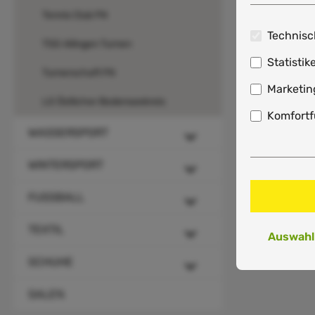
Tennis Club FN
Technisc
TSG Ailingen Turnen
Statistik
Turnerschaft FN
Marketin
LG Östlicher Bodenseekreis
Komfortf
WASSERSPORT
WINTERSPORT
FUSSBALL
TEXTIL
Auswahl
SCHUHE
SALE%