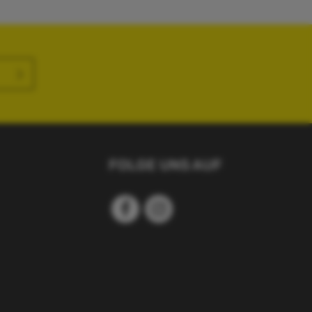
nntnis
en
FOLGE UNS AUF