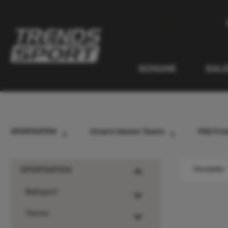
inhalt springen
SPORTARTEN
SCHUHE
SAL
SPORTARTEN
Unsere lokalen Teams
PSG Frie
SPORTARTEN
Hersteller
Ballsport
Tennis