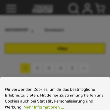
inhalt springen
WINTERSPORT
Snowboard
Filter
1
2
3
4
5
Cookie-Voreinstellungen
Wir verwenden Cookies, um dir das bestmögliche Erlebnis
Wir verwenden Cookies, um dir das bestmögliche
Erlebnis zu bieten. Mit deiner Zustimmung helfen uns
HEAD Daymaker
Cookies auch bei Statistik, Personalisierung und
Hybrid Camber
HEAD Rush Flat
Werbung.
Mehr Informationen ...
239,00 €*