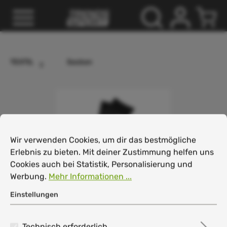
inhalt springen
TEXTIL
Socken
Cookie-Voreinstellungen
Wir verwenden Cookies, um dir das bestmögliche Erlebnis
Wir verwenden Cookies, um dir das bestmögliche
Erlebnis zu bieten. Mit deiner Zustimmung helfen uns
Cookies auch bei Statistik, Personalisierung und
Werbung.
Mehr Informationen ...
Einstellungen
Technisch erforderlich