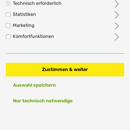
Technisch erforderlich
Statistiken
Puma ULTRA MATCH+ LL FG/AG
Marketing
Fussballschuh - poison pink
Komfortfunktionen
47,10 €*
%
94,95 €*
50.39% gespart
Preise inkl. MwSt. zzgl. Versandkosten
Größe
Zustimmen & weiter
EU 39 / UK 6
EU 40 / UK 6 1/2
Auswahl speichern
EU 40 1/2 / UK 7
EU 41 / UK 7 1/2
Nur technisch notwendige
EU 42 / UK 8
EU 42 1/2 / UK 8 1/2
Anzahl