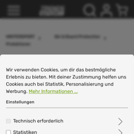
inhalt springen
WINTERSPORT
Ski & Board Protection
Protektoren
Cookie-Voreinstellungen
Wir verwenden Cookies, um dir das bestmögliche Erlebnis
Filter
Wir verwenden Cookies, um dir das bestmögliche
Erlebnis zu bieten. Mit deiner Zustimmung helfen uns
Cookies auch bei Statistik, Personalisierung und
Werbung.
Mehr Informationen ...
Einstellungen
XION NS Vest
XION NS Vest
Freeride Damen
Freeride Herren
Technisch erforderlich
229,95 €*
229,95 €*
Rückenprotektor
Rückenprotektor
Statistiken