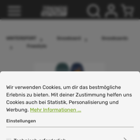
inhalt springen
WINTERSPORT
Snowboard
Snowboards
Freestyle
Cookie-Voreinstellungen
Wir verwenden Cookies, um dir das bestmögliche Erlebnis
Wir verwenden Cookies, um dir das bestmögliche
Erlebnis zu bieten. Mit deiner Zustimmung helfen uns
Cookies auch bei Statistik, Personalisierung und
Werbung.
Mehr Informationen ...
Einstellungen