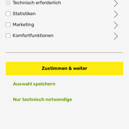
Technisch erforderlich
Statistiken
UNION Ultra Snowboard-Bindung
Marketing
2026 - black
Komfortfunktionen
208,77 €*
%
299,95 €*
30.4% gespart
Preise inkl. MwSt. zzgl. Versandkosten
Sofort verfügbar, Lieferzeit: 1-3 Tage
Zustimmen & weiter
Auswahl speichern
Größe
M (EU 41-43)
L (EU 43.5-46)
Nur technisch notwendige
Anzahl